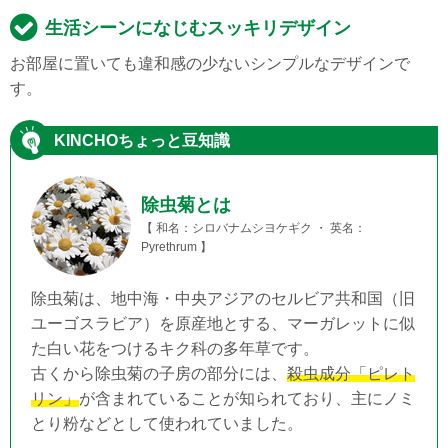
生活シーンになじむスッキリデザイン
お部屋に置いても違和感の少ないシンプルなデザインで
す。
KINCHOちょっと豆知識
除虫菊とは
【 和名：シロバナムシヨケギク ・ 英名：
Pyrethrum 】
除虫菊は、地中海・中央アジアのセルビア共和国（旧
ユーゴスラビア）を原産地とする、マーガレットに似
た白い花をつけるキク科の多年草です。
古くから除虫菊の子房の部分には、
殺虫成分「ピレト
リン」
が含まれていることが知られており、主にノミ
とり粉などとして使われていました。