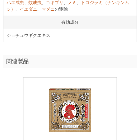
ハエ成虫
、
蚊成虫
、
ゴキブリ
、
ノミ
、
トコジラミ（ナンキンム
シ）
、
イエダニ
、
マダニ
の駆除
有効成分
ジョチュウギクエキス
関連製品