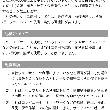
当社からの文書による事前許諾がない限り、いかなる目的において
も使用（複製・頒布・改変・公衆送信・再利用及び転送等を含む）
することを禁止します。
当社の許諾なしに使用した場合は、著作権法・商標法違反、肖像
権・プライバシーの侵害に当たる可能性があります。
商標について
このウェブサイトで使用しているトレードマークやサービスマーク
などの商標は、当社または当社に使用を認めた権利者に帰属しま
す。権利者に無断で使用することはできません。
免責事項
（1）
当社ウェブサイトの利用により、いかなる損害が発生した場合
にも責任を負わないものとし、一切の損害につき賠償する義務
はないものとします。
（2）
当社は、ウェブサイトの利用において、情報等提供者と第三者
との間で生じた紛議には、一切責任を負わないものとします。
（3）
当社はコンピュータ・ネットワークなどの故障、停止、停電、
天災、保守作業、その他の理由により、サービスの中断、遅