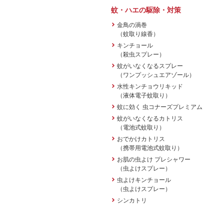
蚊・ハエの駆除・対策
金鳥の渦巻
（蚊取り線香）
キンチョール
（殺虫スプレー）
蚊がいなくなるスプレー
（ワンプッシュエアゾール）
水性キンチョウリキッド
（液体電子蚊取り）
蚊に効く 虫コナーズプレミアム
蚊がいなくなるカトリス
（電池式蚊取り）
おでかけカトリス
（携帯用電池式蚊取り）
お肌の虫よけ プレシャワー
（虫よけスプレー）
虫よけキンチョール
（虫よけスプレー）
シンカトリ