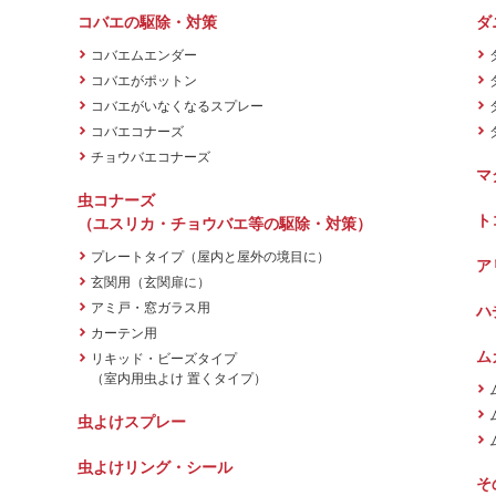
コバエの駆除・対策
ダ
コバエムエンダー
コバエがポットン
コバエがいなくなるスプレー
コバエコナーズ
チョウバエコナーズ
マ
虫コナーズ
ト
（ユスリカ・チョウバエ等の駆除・対策）
プレートタイプ（屋内と屋外の境目に）
ア
玄関用（玄関扉に）
アミ戸・窓ガラス用
ハ
カーテン用
ム
リキッド・ビーズタイプ
（室内用虫よけ 置くタイプ）
虫よけスプレー
虫よけリング・シール
そ