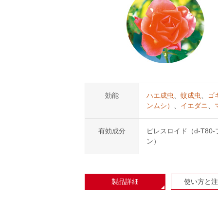
効能
ハエ成虫
、
蚊成虫
、
ゴ
ンムシ）
、
イエダニ
、
有効成分
ピレスロイド（d-T80
ン）
製品詳細
使い方と注