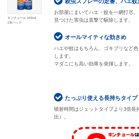
殺虫スプレーの定番、ハエ蚊
お部屋にまいてハエ・蚊を一網打尽。
キンチョール 450mL
見つけた害虫は直撃で駆除します。
2本パック
オールマイティな効きめ
ハエや蚊はもちろん、ゴキブリなど色
します。
マダニにも高い効果を発揮します。
たっぷり使える長持ちタイプ
噴射時間はジェットタイプより3倍長
比）。