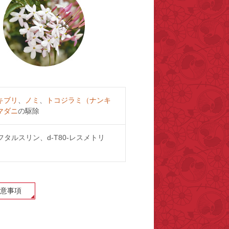
キブリ
、
ノミ
、
トコジラミ（ナンキ
マダニ
の駆除
-フタルスリン、d-T80-レスメトリ
意事項