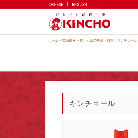
CHINESE
ENGLISH
KINCHO 
ホーム
製品情報
蚊・ハエの駆除・対策 キンチョール
キンチョール