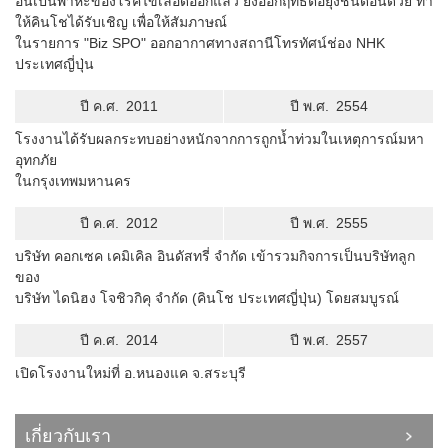
อันเป็นพาหะของโรคไข้เลือดออกแล้ว ยังออกฤทธิ์ต่อยุงชนิดอื่นด้วย ทำ
ให้คินโชได้รับเชิญ เพื่อให้สัมภาษณ์
ในรายการ "Biz SPO" ออกอากาศทางสถานีโทรทัศน์ช่อง NHK
ประเทศญี่ปุ่น
ปี ค.ศ.
2011
ปี พ.ศ.
2554
โรงงานได้รับผลกระทบอย่างหนักจากการถูกน้ำท่วมในเหตุการณ์มหา
อุทกภัย
ในกรุงเทพมหานคร
ปี ค.ศ.
2012
ปี พ.ศ.
2555
บริษัท คอกเซค เคมิเคิล อินดัสทรี่ จำกัด เข้ารวมกิจการเป็นบริษัทลูก
ของ
บริษัท ไดนิฮง โจชิวกิคุ จำกัด (คินโช ประเทศญี่ปุ่น) โดยสมบูรณ์
ปี ค.ศ.
2014
ปี พ.ศ.
2557
เปิดโรงงานใหม่ที่ อ.หนองแค จ.สระบุรี
เกี่ยวกับเรา