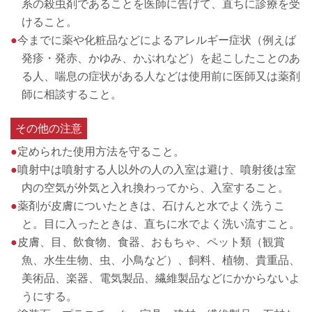
系の殺虫剤であることを医師に告げて、直ちに診療を受
けること。
●
今までに薬や化粧品などによるアレルギー症状（例えば
発疹・発赤、かゆみ、かぶれなど）を起こしたことのあ
る人、喘息の症状がある人などは使用前に医師又は薬剤
師に相談すること。
その他の注意
●
定められた使用方法を守ること。
●
噴射中は噴射する人以外の人の入室は避け、噴射後は室
内の空気が外気と入れ換わってから、入室すること。
●
薬剤が皮膚についたときは、石けんと水でよく洗うこ
と。目に入ったときは、直ちに水でよく洗い流すこと。
●
皮膚、目、飲食物、食器、おもちゃ、ペット類（観賞
魚、水生生物、虫、小鳥など）、飼料、植物、貴重品、
美術品、楽器、電気製品、繊維製品などにかからないよ
うにする。