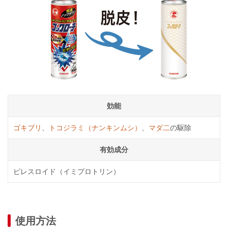
効能
ゴキブリ
、
トコジラミ（ナンキンムシ）
、
マダ二
の駆除
有効成分
ピレスロイド（イミプロトリン）
使用方法