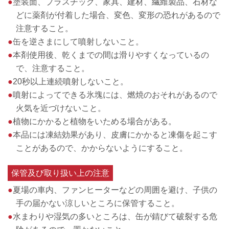
●
塗装面、プラスチック、家具、建材、繊維製品、石材な
どに薬剤が付着した場合、変色、変形の恐れがあるので
注意すること。
●
缶を逆さまにして噴射しないこと。
●
本剤使用後、乾くまでの間は滑りやすくなっているの
で、注意すること。
●
20秒以上連続噴射しないこと。
●
噴射によってできる氷塊には、燃焼のおそれがあるので
火気を近づけないこと。
●
植物にかかると植物をいためる場合がある。
●
本品には凍結効果があり、皮膚にかかると凍傷を起こす
ことがあるので、かからないようにすること。
保管及び取り扱い上の注意
●
夏場の車内、ファンヒーターなどの周囲を避け、子供の
手の届かない涼しいところに保管すること。
●
水まわりや湿気の多いところは、缶が錆びて破裂する危