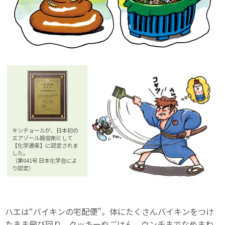
キンチョールが、日本初の
エアゾール殺虫剤として
【化学遺産】に認定されま
した。
（第041号 日本化学会によ
り認定）
ハエは“バイキンの宅配便”。体にたくさんバイキンをつけ
たまま飛び回り、クッキーやごはん、ウンチまでなめまわ