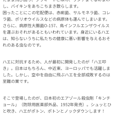
し、バイキンをあちこちまき散らします。
困ったことにこの宅配便は、赤痢菌、サルモネラ菌、コレ
ラ菌、ポリオウイルスなどの病原体も運んでしまいます。
さらに、病原性大腸菌O-157、鳥インフルエンザウイルス
を運ぶおそれがあるともいわれています。身近にいるハエ
は、知らないうちに私たちの健康に悪い影響を与えるおそ
れのある虫なのです。
ハエに対抗するため、人が最初に開発したのが「ハエ叩
き」。日本はもちろん、中近東、ヨーロッパでも活躍しま
した。しかし、空中を自由に飛ぶハエを全部成敗するのは
至難の業です。
そこで登場したのが、日本初のエアゾール殺虫剤「キンチ
ョール」（防除用医薬部外品、1952年発売）。シュッとひ
と吹き、ハエがポトン、ポトンとノックダウンします！