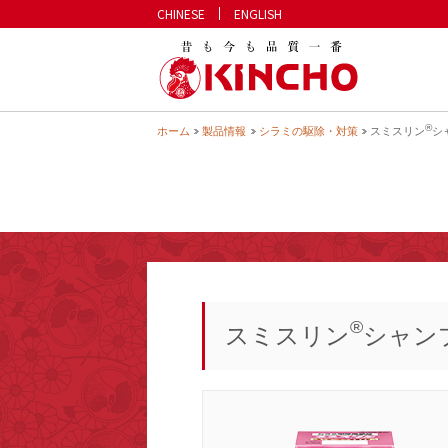
CHINESE
ENGLISH
KINCHO 
®
ホーム
製品情報
シラミの駆除・対策
スミスリン
シ
®
スミスリン
シャン