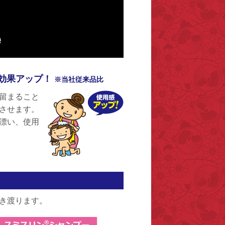
効果アップ！
※当社従来品比
留まること
させます。
漂い、使用
き渡ります。