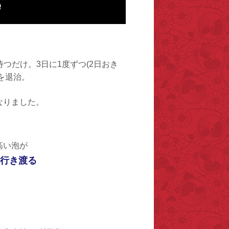
つだけ。3日に1度ずつ(2日おき
」を退治。
なりました。
高い泡が
行き渡る