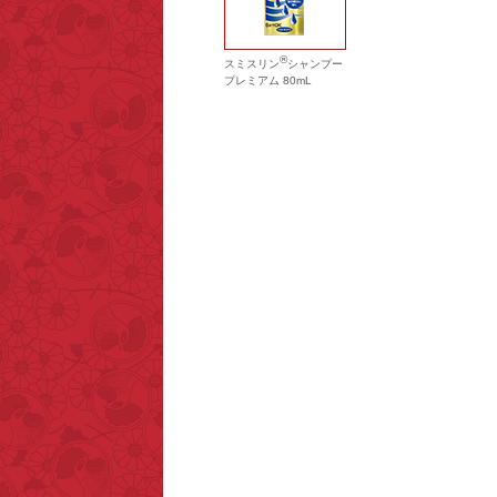
®
スミスリン
シャンプー
プレミアム 80mL