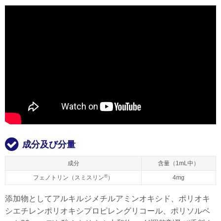
成分及び分量
成分
含量（1mL中）
®
フェノトリン（スミスリン
）
4mg
添加物としてアルキルジメチルアミンオキシド、ポリオキ
シエチレンポリオキシプロピレングリコール、ポリソルベ