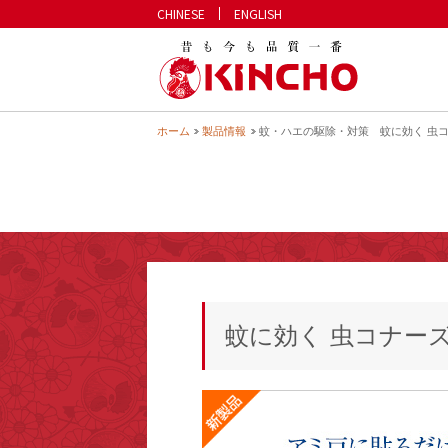
CHINESE
ENGLISH
KINCHO 
ホーム
製品情報
蚊・ハエの駆除・対策 蚊に効く 虫
蚊に効く 虫コナー