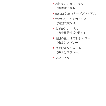
水性キンチョウリキッド
（液体電子蚊取り）
蚊に効く 虫コナーズプレミアム
蚊がいなくなるカトリス
（電池式蚊取り）
おでかけカトリス
（携帯用電池式蚊取り）
お肌の虫よけ プレシャワー
（虫よけスプレー）
虫よけキンチョール
（虫よけスプレー）
シンカトリ