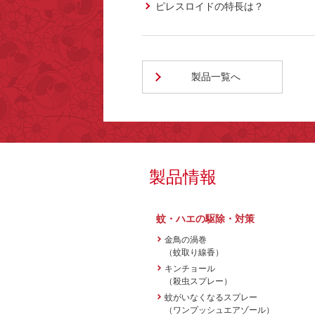
ピレスロイドの特長は？
製品一覧へ
製品情報
蚊・ハエの駆除・対策
金鳥の渦巻
（蚊取り線香）
キンチョール
（殺虫スプレー）
蚊がいなくなるスプレー
（ワンプッシュエアゾール）