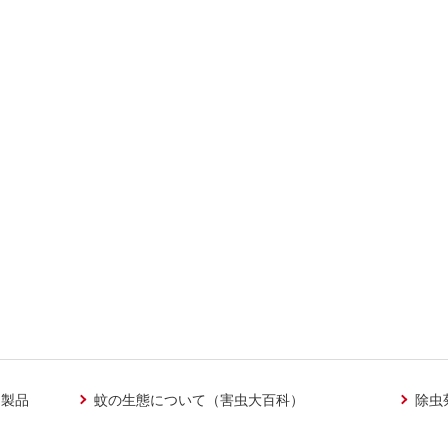
」製品
蚊の生態について（害虫大百科）
除虫