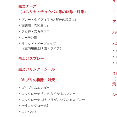
マ
虫コナーズ
ト
（ユスリカ・チョウバエ等の駆除・対策）
プレートタイプ（屋内と屋外の境目に）
ア
玄関用（玄関扉に）
アミ戸・窓ガラス用
ハ
カーテン用
ム
リキッド・ビーズタイプ
（室内用虫よけ 置くタイプ）
虫よけスプレー
虫よけリング・シール
そ
（
ゴキブリの駆除・対策
策
ゴキブリムエンダー
コックローチ うごかなくなるスプレー
シ
コックローチ ゴキブリがいなくなるスプレー
水性コックローチJ
コンバット