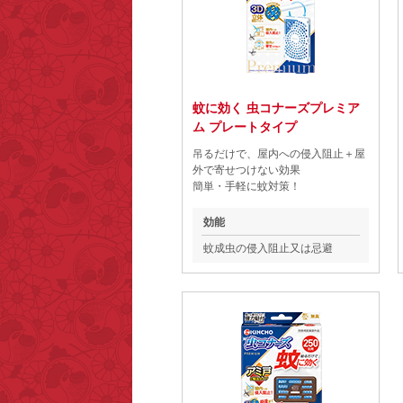
蚊に効く 虫コナーズプレミア
ム プレートタイプ
吊るだけで、屋内への侵入阻止＋屋
外で寄せつけない効果
簡単・手軽に蚊対策！
効能
蚊成虫の侵入阻止又は忌避