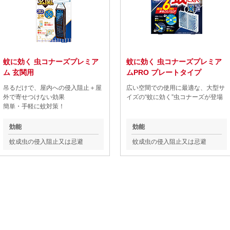
蚊に効く 虫コナーズプレミア
蚊に効く 虫コナーズプレミア
ム 玄関用
ムPRO プレートタイプ
吊るだけで、屋内への侵入阻止＋屋
広い空間での使用に最適な、大型サ
外で寄せつけない効果
イズの“蚊に効く”虫コナーズが登場
簡単・手軽に蚊対策！
効能
効能
蚊成虫の侵入阻止又は忌避
蚊成虫の侵入阻止又は忌避