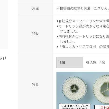
用途
不快害虫の駆除と忌避（ユスリカ
●有効成分メトフルトリンの含有
●カートリッジ径が大きくなり遠
プしました。
特長
●内羽根付きカートリッジになり
しました。
●「虫よけカトリスプロ用」の器
ッジ
1個
梱入数 4個
容量