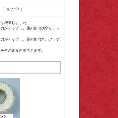
、チョウバエ）
量を増量しました。
心力がアップし、薬剤揮散効率がアッ
風力がアップし、薬剤拡散力がアップ
具をそのまま使用できます。