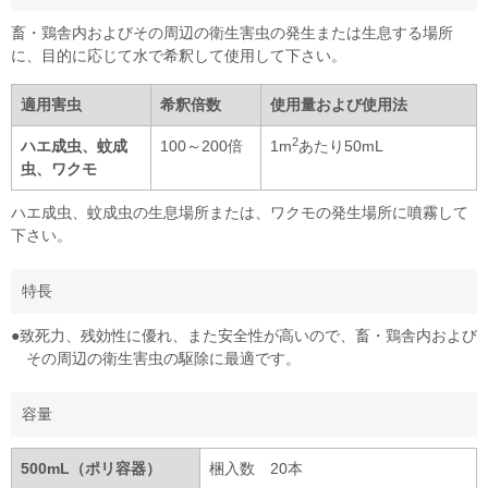
畜・鶏舎内およびその周辺の衛生害虫の発生または生息する場所
に、目的に応じて水で希釈して使用して下さい。
適用害虫
希釈倍数
使用量および使用法
2
ハエ成虫、蚊成
100～200倍
1m
あたり50mL
虫、ワクモ
ハエ成虫、蚊成虫の生息場所または、ワクモの発生場所に噴霧して
下さい。
特長
●致死力、残効性に優れ、また安全性が高いので、畜・鶏舎内および
その周辺の衛生害虫の駆除に最適です。
容量
500mL（ポリ容器）
梱入数 20本