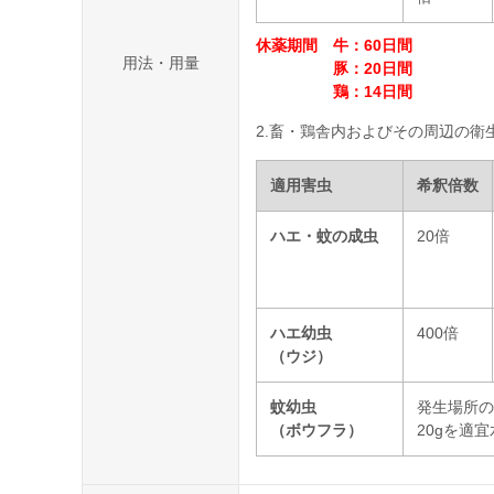
休薬期間 牛：
60日間
用法・用量
豚：
20日間
鶏：
14日間
2.畜・鶏舎内およびその周辺の衛
適用害虫
希釈倍数
ハエ・蚊の成虫
20倍
ハエ幼虫
400倍
（ウジ）
蚊幼虫
発生場所の
（ボウフラ）
20gを適