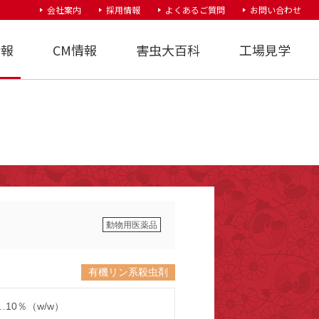
会社案内
採用情報
よくあるご質問
お問い合わせ
情報
CM情報
害虫大百科
工場見学
動物用医薬品
有機リン系殺虫剤
10％（w/w）