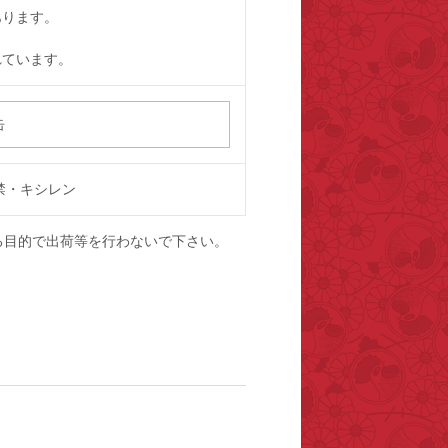
あります。
れています。
缶
禁・キシレン
る目的で出荷等を行わないで下さい。