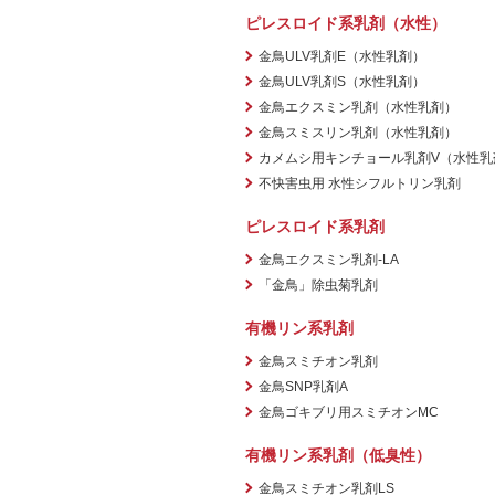
ピレスロイド系乳剤（水性）
金鳥ULV乳剤E（水性乳剤）
金鳥ULV乳剤S（水性乳剤）
金鳥エクスミン乳剤（水性乳剤）
金鳥スミスリン乳剤（水性乳剤）
カメムシ用キンチョール乳剤V（水性乳
不快害虫用 水性シフルトリン乳剤
ピレスロイド系乳剤
金鳥エクスミン乳剤-LA
「金鳥」除虫菊乳剤
有機リン系乳剤
金鳥スミチオン乳剤
金鳥SNP乳剤A
金鳥ゴキブリ用スミチオンMC
有機リン系乳剤（低臭性）
金鳥スミチオン乳剤LS