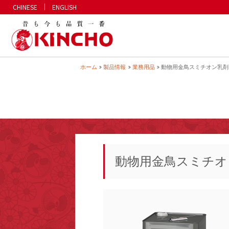
CHINESE
ENGLISH
KINCHO 大日本除虫菊株式会社
ホーム
製品情報
業務用品
動物用金鳥スミチオン乳剤
動物用金鳥スミチオ