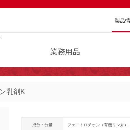
製品
K
業務用品
ン乳剤K
成分・分量
フェニトロチオン（有機リン系）…