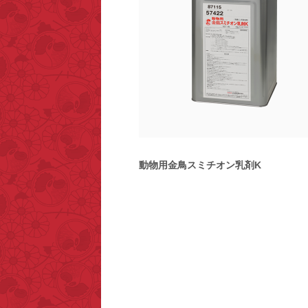
動物用金鳥スミチオン乳剤K