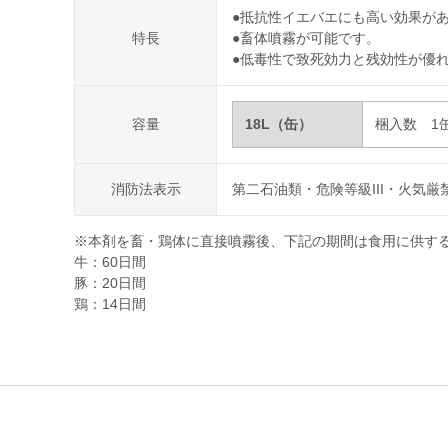
●抵抗性イエバエにも高い効果が
特長
●畜体噴霧が可能です。
●低毒性で致死効力と残効性が優
容量
18L（缶）
梱入数 1
消防法表示
第二石油類・危険等級III・火気厳
※本剤を畜・鶏体に直接噴霧後、下記の期間は食用に供す
牛：60日間
豚：20日間
鶏：14日間