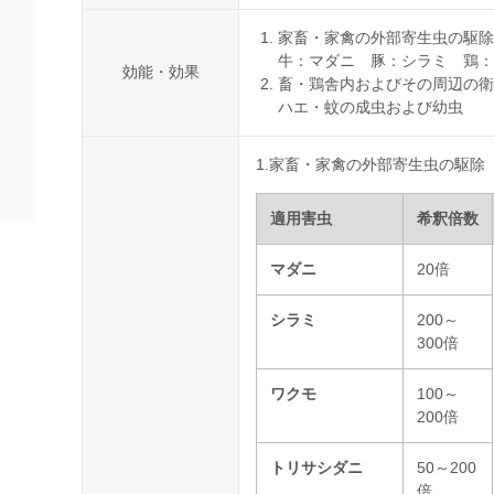
家畜・家禽の外部寄生虫の駆除
牛：マダニ 豚：シラミ 鶏：
効能・効果
畜・鶏舎内およびその周辺の衛
ハエ・蚊の成虫および幼虫
1.家畜・家禽の外部寄生虫の駆除
適用害虫
希釈倍数
マダニ
20倍
シラミ
200～
300倍
ワクモ
100～
200倍
トリサシダニ
50～200
倍