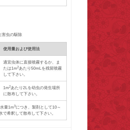
生害虫の駆除
使用量および使用法
適宜虫体に直接噴霧するか、ま
2
たは1m
あたり50mLを残留噴霧
して下さい。
2
1m
あたり2Lを幼虫の発生場所
に散布して下さい。
3
水量1m
につき、製剤として10～
宜水で希釈して散布して下さい。