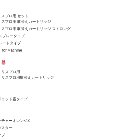
リスプロ用 セット
リスプロ用 取替えカートリッジ
スプロ用 取替えカートリッジ ストロング
スプレータイプ
シートタイプ
or Machine
り器
トリスプロ用
トリスプロ用取替えカートリッジ
ジェット霧タイプ
ッチャーオレンジZ
バスター
ップ