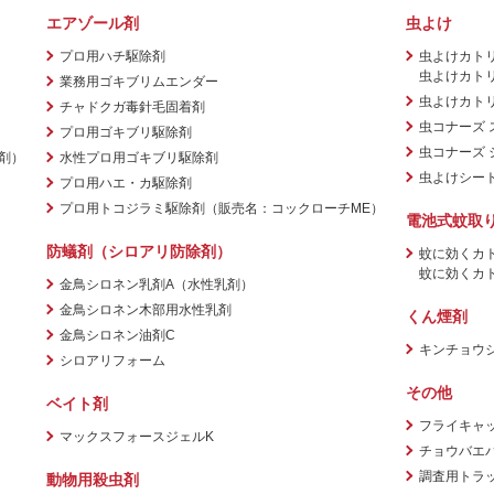
エアゾール剤
虫よけ
プロ用ハチ駆除剤
虫よけカト
虫よけカト
業務用ゴキブリムエンダー
虫よけカトリ
チャドクガ毒針毛固着剤
虫コナーズ 
プロ用ゴキブリ駆除剤
虫コナーズ 
剤）
水性プロ用ゴキブリ駆除剤
虫よけシート f
プロ用ハエ・カ駆除剤
プロ用トコジラミ駆除剤（販売名：コックローチME）
電池式蚊取
防蟻剤（シロアリ防除剤）
蚊に効くカ
蚊に効くカ
金鳥シロネン乳剤A（水性乳剤）
金鳥シロネン木部用水性乳剤
くん煙剤
金鳥シロネン油剤C
キンチョウ
シロアリフォーム
その他
ベイト剤
フライキャ
マックスフォースジェルK
チョウバエ
調査用トラ
動物用殺虫剤